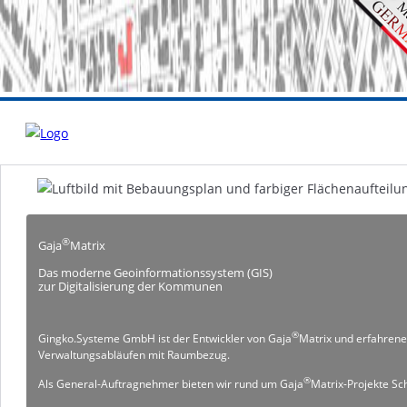
®
Gaja
Matrix
Das moderne Geoinformationssystem (GIS)
zur Digitalisierung der Kommunen
®
Gingko.Systeme GmbH ist der Entwickler von Gaja
Matrix und erfahrene
Verwaltungsabläufen mit Raumbezug.
®
Als General-Auftragnehmer bieten wir rund um Gaja
Matrix-Projekte Sc