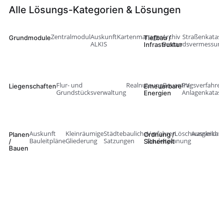
Alle Lösungs-Kategorien & Lösungen
Zentralmodul
Auskunft
Kartenmanager
Archiv
Straßenkata
Grundmodule
Tiefbau /
ALKIS
Bestandsvermessu
Infrastruktur
Flur- und
Realnutzung
Bauantragsverfahr
PV-
Liegenschaften
Erneuerbare
Grundstücksverwaltung
Anlagenkata
Energien
Auskunft
Kleinräumige
Städtebauliche
Verfahren
Löschwasserka
Ausgleich
Planen
Ordnung /
Bauleitpläne
Gliederung
Satzungen
Bauleitplanung
/
Sicherheit
Bauen