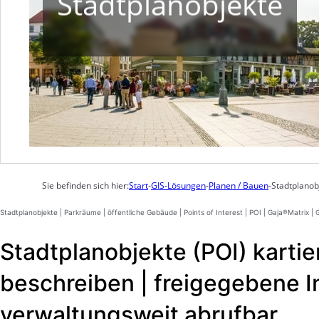
Stadtplanobjekte
Sie befinden sich hier:
Start
-
GIS-Lösungen
-
Planen / Bauen
-
Stadtplanob
Stadtplanobjekte | Parkräume | öffentliche Gebäude | Points of Interest | POI | Gaja®Matrix |
Stadtplanobjekte (POI) kartie
beschreiben | freigegebene I
verwaltungsweit abrufbar