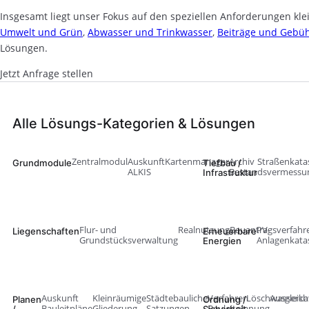
Insgesamt liegt unser Fokus auf den speziellen Anforderungen k
Umwelt und Grün
,
Abwasser und Trinkwasser
,
Beiträge und Gebü
Lösungen.
Jetzt Anfrage stellen
Alle Lösungs-Kategorien & Lösungen
Zentralmodul
Auskunft
Kartenmanager
Archiv
Straßenkata
Grundmodule
Tiefbau /
ALKIS
Bestandsvermessu
Infrastruktur
Flur- und
Realnutzung
Bauantragsverfahr
PV-
Liegenschaften
Erneuerbare
Grundstücksverwaltung
Anlagenkata
Energien
Auskunft
Kleinräumige
Städtebauliche
Verfahren
Löschwasserka
Ausgleich
Planen
Ordnung /
Bauleitpläne
Gliederung
Satzungen
Bauleitplanung