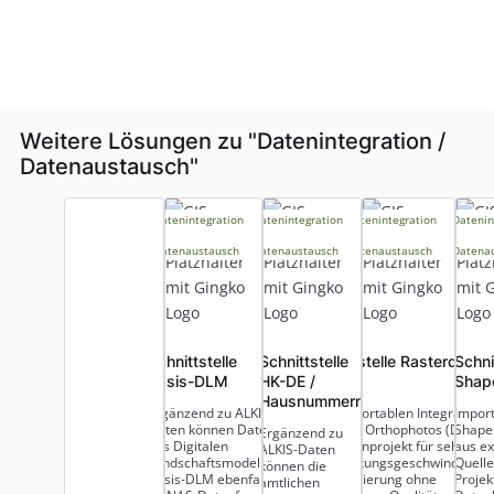
Weitere Lösungen zu "
Datenintegration /
Datenaustausch
"
Datenintegration
Datenintegration
Datenintegration
Datenin
/
/
/
/
Datenaustausch
Datenaustausch
Datenaustausch
Datena
Schnittstelle
Schnittstelle
Schnittstelle Rasterdaten 
Schni
Basis-DLM
HK-DE /
DOP
Shap
Hausnummern
Ergänzend zu ALKIS-
Zur komfortablen Integration 
Impor
Daten können Daten
Digitalen Orthophotos (DOP) i
Shape
Ergänzend zu
des Digitalen
das Datenprojekt für sehr hoh
aus e
ALKIS-Daten
Landschaftsmodelles
Verarbeitungsgeschwindigkeit
Quelle
können die
Basis-DLM ebenfalls
Komprimierung ohne
Projek
amtlichen