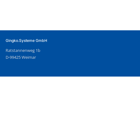
Gingko.Systeme GmbH
Ratstannenweg 1b
D-99425 Weimar
Kontakt
03643 8359-0
info@gingko.de
Web
gingko.de
geoinformationssystem.net