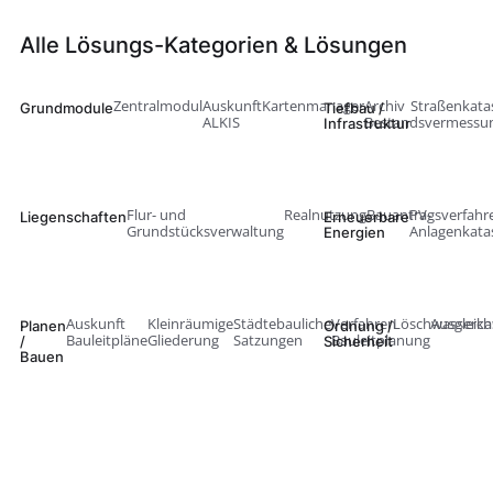
Alle Lösungs-Kategorien & Lösungen
Zentralmodul
Auskunft
Kartenmanager
Archiv
Straßenkata
Grundmodule
Tiefbau /
ALKIS
Bestandsvermessu
Infrastruktur
Flur- und
Realnutzung
Bauantragsverfahr
PV-
Liegenschaften
Erneuerbare
Grundstücksverwaltung
Anlagenkata
Energien
Auskunft
Kleinräumige
Städtebauliche
Verfahren
Löschwasserka
Ausgleich
Planen
Ordnung /
Bauleitpläne
Gliederung
Satzungen
Bauleitplanung
/
Sicherheit
Bauen