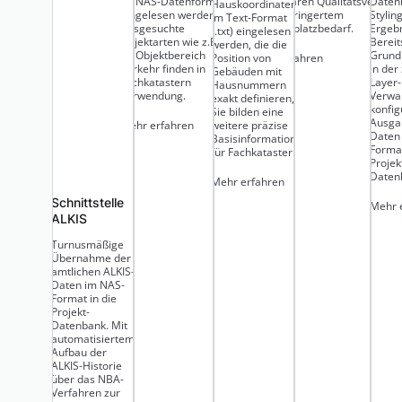
im NAS-Datenformat
erkennbaren Qualitätsverlust 
Daten
Hauskoordinaten
eingelesen werden.
stark verringertem
Stylin
im Text-Format
Ausgesuchte
Speicherplatzbedarf.
Ergebn
(.txt) eingelesen
Objektarten wie z.B.
Bereit
werden, die die
im Objektbereich
Grund
Mehr erfahren
Position von
Verkehr finden in
in der
Gebäuden mit
Fachkatastern
Layer-
Hausnummern
Verwendung.
Verwal
exakt definieren,
konfig
Sie bilden eine
Ausga
Mehr erfahren
weitere präzise
Daten
Basisinformation
Forma
für Fachkataster.
Projek
Daten
Mehr erfahren
Schnittstelle
Mehr 
ALKIS
Turnusmäßige
Übernahme der
amtlichen ALKIS-
Daten im NAS-
Format in die
Projekt-
Datenbank. Mit
automatisiertem
Aufbau der
ALKIS-Historie
über das NBA-
Verfahren zur