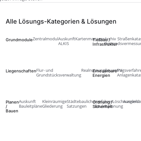
Alle Lösungs-Kategorien & Lösungen
Zentralmodul
Auskunft
Kartenmanager
Archiv
Straßenkata
Grundmodule
Tiefbau /
ALKIS
Bestandsvermessu
Infrastruktur
Flur- und
Realnutzung
Bauantragsverfahr
PV-
Liegenschaften
Erneuerbare
Grundstücksverwaltung
Anlagenkata
Energien
Auskunft
Kleinräumige
Städtebauliche
Verfahren
Löschwasserka
Ausgleich
Planen
Ordnung /
Bauleitpläne
Gliederung
Satzungen
Bauleitplanung
/
Sicherheit
Bauen