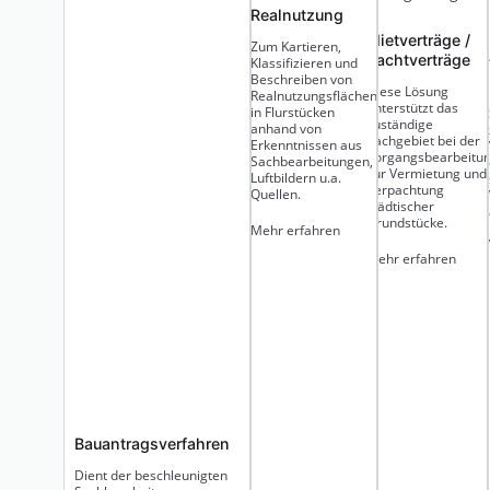
Realnutzung
Mietverträge /
Zum Kartieren,
Pachtverträge
Klassifizieren und
Beschreiben von
Diese Lösung
Realnutzungsflächen
unterstützt das
in Flurstücken
zuständige
anhand von
Sachgebiet bei der
Erkenntnissen aus
Vorgangsbearbeitu
Sachbearbeitungen,
zur Vermietung und
Luftbildern u.a.
Verpachtung
Quellen.
städtischer
Grundstücke.
Mehr erfahren
Mehr erfahren
Bauantragsverfahren
Dient der beschleunigten