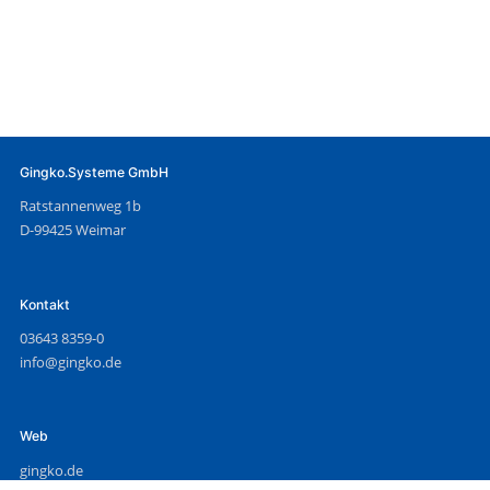
Gingko.Systeme GmbH
Ratstannenweg 1b
D-99425 Weimar
Kontakt
03643 8359-0
info@gingko.de
Web
gingko.de