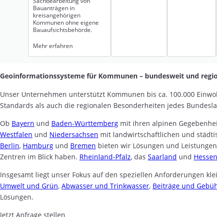
Sachbearbeitung von
Bauanträgen in
kreisangehörigen
Kommunen ohne eigene
Bauaufsichtsbehörde.
Mehr erfahren
Geoinformationssysteme für Kommunen – bundesweit und regio
Unser Unternehmen unterstützt Kommunen bis ca. 100.000 Einwo
Standards als auch die regionalen Besonderheiten jedes Bundesl
Ob
Bayern
und
Baden-Württemberg
mit ihren alpinen Gegebenhe
Westfalen
und
Niedersachsen
mit landwirtschaftlichen und städt
Berlin
,
Hamburg
und
Bremen
bieten wir Lösungen und Leistungen
Zentren im Blick haben.
Rheinland-Pfalz
, das
Saarland
und
Hesse
Insgesamt liegt unser Fokus auf den speziellen Anforderungen k
Umwelt und Grün
,
Abwasser und Trinkwasser
,
Beiträge und Gebü
Lösungen.
Jetzt Anfrage stellen