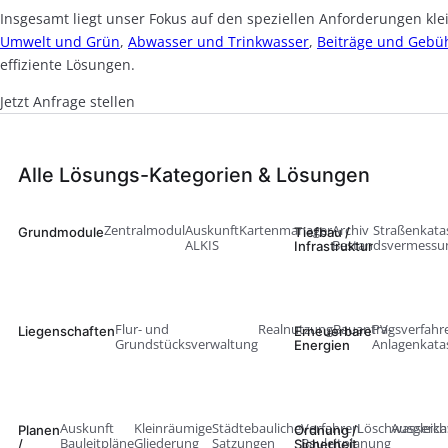
Insgesamt liegt unser Fokus auf den speziellen Anforderungen k
Umwelt und Grün
,
Abwasser und Trinkwasser
,
Beiträge und Gebü
effiziente Lösungen.
Jetzt Anfrage stellen
Alle Lösungs-Kategorien & Lösungen
Zentralmodul
Auskunft
Kartenmanager
Archiv
Straßenkata
Grundmodule
Tiefbau /
ALKIS
Bestandsvermessu
Infrastruktur
Flur- und
Realnutzung
Bauantragsverfahr
PV-
Liegenschaften
Erneuerbare
Grundstücksverwaltung
Anlagenkata
Energien
Auskunft
Kleinräumige
Städtebauliche
Verfahren
Löschwasserka
Ausgleich
Planen
Ordnung /
Bauleitpläne
Gliederung
Satzungen
Bauleitplanung
/
Sicherheit