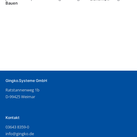
Bauen
Gingko.Systeme GmbH
Ratstannenweg 1b
D-99425 Weimar
Kontakt
03643 8359-0
info@gingko.de