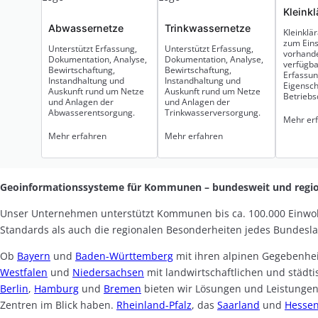
Kleink
Abwassernetze
Trinkwassernetze
Kleinklä
zum Eins
Unterstützt Erfassung,
Unterstützt Erfassung,
vorhande
Dokumentation, Analyse,
Dokumentation, Analyse,
verfügba
Bewirtschaftung,
Bewirtschaftung,
Erfassun
Instandhaltung und
Instandhaltung und
Eigensch
Auskunft rund um Netze
Auskunft rund um Netze
Betriebs
und Anlagen der
und Anlagen der
Abwasserentsorgung.
Trinkwasserversorgung.
Mehr er
Mehr erfahren
Mehr erfahren
Geoinformationssysteme für Kommunen – bundesweit und regio
Unser Unternehmen unterstützt Kommunen bis ca. 100.000 Einwo
Standards als auch die regionalen Besonderheiten jedes Bundesl
Ob
Bayern
und
Baden-Württemberg
mit ihren alpinen Gegebenhe
Westfalen
und
Niedersachsen
mit landwirtschaftlichen und städt
Berlin
,
Hamburg
und
Bremen
bieten wir Lösungen und Leistungen
Zentren im Blick haben.
Rheinland-Pfalz
, das
Saarland
und
Hesse