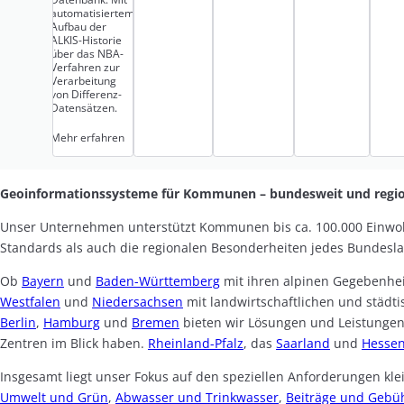
automatisiertem
Aufbau der
ALKIS-Historie
über das NBA-
Verfahren zur
Verarbeitung
von Differenz-
Datensätzen.
Mehr erfahren
Geoinformationssysteme für Kommunen – bundesweit und regio
Unser Unternehmen unterstützt Kommunen bis ca. 100.000 Einwo
Standards als auch die regionalen Besonderheiten jedes Bundesl
Ob
Bayern
und
Baden-Württemberg
mit ihren alpinen Gegebenhe
Westfalen
und
Niedersachsen
mit landwirtschaftlichen und städt
Berlin
,
Hamburg
und
Bremen
bieten wir Lösungen und Leistungen
Zentren im Blick haben.
Rheinland-Pfalz
, das
Saarland
und
Hesse
Insgesamt liegt unser Fokus auf den speziellen Anforderungen k
Umwelt und Grün
,
Abwasser und Trinkwasser
,
Beiträge und Gebü