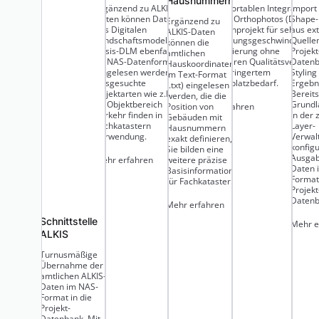
Hausnummern
Ergänzend zu ALKIS-
Zur komfortablen Integration v
Import
Daten können Daten
Digitalen Orthophotos (DOP) in
Shape-
Ergänzend zu
des Digitalen
das Datenprojekt für sehr hoh
aus ex
ALKIS-Daten
Landschaftsmodelles
Verarbeitungsgeschwindigkeit
Quellen
können die
Basis-DLM ebenfalls
Komprimierung ohne
Projekt
amtlichen
im NAS-Datenformat
erkennbaren Qualitätsverlust b
Datenb
Hauskoordinaten
eingelesen werden.
stark verringertem
Styling
im Text-Format
Ausgesuchte
Speicherplatzbedarf.
Ergebn
(.txt) eingelesen
Objektarten wie z.B.
Bereits
werden, die die
im Objektbereich
Grundl
Mehr erfahren
Position von
Verkehr finden in
in der 
Gebäuden mit
Fachkatastern
Layer-
Hausnummern
Verwendung.
Verwal
exakt definieren,
konfig
Sie bilden eine
Ausgab
Mehr erfahren
weitere präzise
Daten 
Basisinformation
Format
für Fachkataster.
Projekt
Datenb
Mehr erfahren
Schnittstelle
Mehr e
ALKIS
Turnusmäßige
Übernahme der
amtlichen ALKIS-
Daten im NAS-
Format in die
Projekt-
Datenbank. Mit