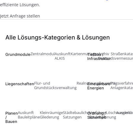
effiziente Lösungen.
Jetzt Anfrage stellen
Alle Lösungs-Kategorien & Lösungen
Zentralmodul
Auskunft
Kartenmanager
Archiv
Straßenkata
Grundmodule
Tiefbau /
ALKIS
Bestandsvermessu
Infrastruktur
Flur- und
Realnutzung
Bauantragsverfahr
PV-
Liegenschaften
Erneuerbare
Grundstücksverwaltung
Anlagenkata
Energien
Auskunft
Kleinräumige
Städtebauliche
Verfahren
Löschwasserka
Ausgleich
Planen
Ordnung /
Bauleitpläne
Gliederung
Satzungen
Bauleitplanung
/
Sicherheit
Bauen