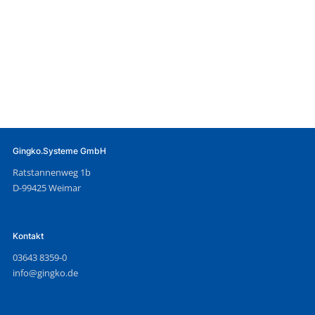
Gingko.Systeme GmbH
Ratstannenweg 1b
D-99425 Weimar
Kontakt
03643 8359-0
info@gingko.de