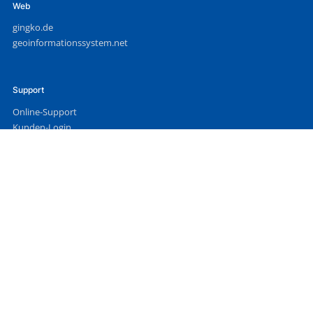
Web
gingko.de
geoinformationssystem.net
Support
Online-Support
Kunden-Login
Info
Impressum
,
Datenschutz
,
Sitemap
Kontaktformular für Interessenten