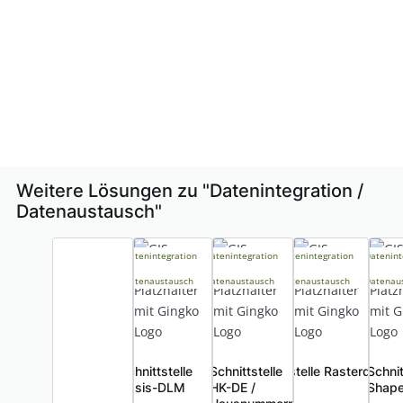
Weitere Lösungen zu "
Datenintegration /
Datenaustausch
"
Datenintegration
Datenintegration
Datenintegration
Datenint
/
/
/
/
Datenaustausch
Datenaustausch
Datenaustausch
Datenau
Schnittstelle
Schnittstelle
Schnittstelle Rasterdaten 
Schnit
Basis-DLM
HK-DE /
DOP
Shape