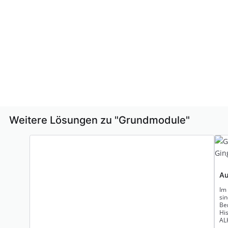
Weitere Lösungen zu "
Grundmodule
"
Au
Im
sin
Be
Hi
ALK