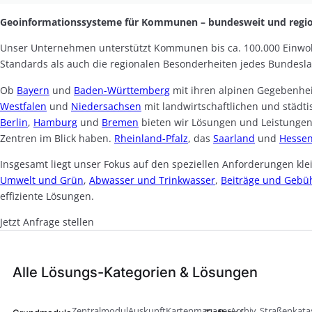
Geoinformationssysteme für Kommunen – bundesweit und regio
Unser Unternehmen unterstützt Kommunen bis ca. 100.000 Einwo
Standards als auch die regionalen Besonderheiten jedes Bundesl
Ob
Bayern
und
Baden-Württemberg
mit ihren alpinen Gegebenhe
Westfalen
und
Niedersachsen
mit landwirtschaftlichen und städt
Berlin
,
Hamburg
und
Bremen
bieten wir Lösungen und Leistungen
Zentren im Blick haben.
Rheinland-Pfalz
, das
Saarland
und
Hesse
Insgesamt liegt unser Fokus auf den speziellen Anforderungen k
Umwelt und Grün
,
Abwasser und Trinkwasser
,
Beiträge und Gebü
effiziente Lösungen.
Jetzt Anfrage stellen
Alle Lösungs-Kategorien & Lösungen
Zentralmodul
Auskunft
Kartenmanager
Archiv
Straßenkata