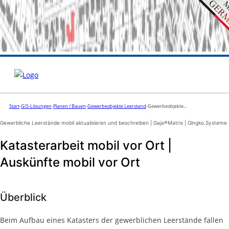
Planen / Bauen
Gewerbeobjekte Leerstand mobil
Start
-
GIS-Lösungen
-
Planen / Bauen
-
Gewerbeobjekte Leerstand
-
Gewerbeobjekte...
Gewerbliche Leerstände mobil aktualisieren und beschreiben | Gaja®Matrix | Gingko.Systeme
Katasterarbeit mobil vor Ort |
Auskünfte mobil vor Ort
Überblick
Beim Aufbau eines Katasters der gewerblichen Leerstände fallen