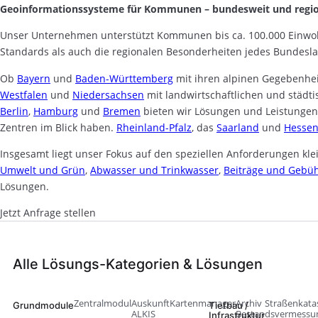
Geoinformationssysteme für Kommunen – bundesweit und regio
Unser Unternehmen unterstützt Kommunen bis ca. 100.000 Einwo
Standards als auch die regionalen Besonderheiten jedes Bundesl
Ob
Bayern
und
Baden-Württemberg
mit ihren alpinen Gegebenhe
Westfalen
und
Niedersachsen
mit landwirtschaftlichen und städt
Berlin
,
Hamburg
und
Bremen
bieten wir Lösungen und Leistungen
Zentren im Blick haben.
Rheinland-Pfalz
, das
Saarland
und
Hesse
Insgesamt liegt unser Fokus auf den speziellen Anforderungen k
Umwelt und Grün
,
Abwasser und Trinkwasser
,
Beiträge und Gebü
Lösungen.
Jetzt Anfrage stellen
Alle Lösungs-Kategorien & Lösungen
Zentralmodul
Auskunft
Kartenmanager
Archiv
Straßenkata
Grundmodule
Tiefbau /
ALKIS
Bestandsvermessu
Infrastruktur