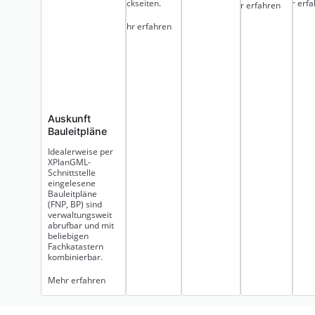
Mehr erfa
Blockseiten.
Mehr erfahren
Mehr erfahren
Auskunft
Bauleitpläne
Idealerweise per
XPlanGML-
Schnittstelle
eingelesene
Bauleitpläne
(FNP, BP) sind
verwaltungsweit
abrufbar und mit
beliebigen
Fachkatastern
kombinierbar.
Mehr erfahren