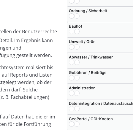
Ordnung / Sicherheit
Bauhof
tellen der Benutzerrechte
 Detail. Im Ergebnis kann
Umwelt / Grün
ungen und
fügung gestellt werden.
Abwasser / Trinkwasser
htesystem realisiert bis
Gebühren / Beiträge
, auf Reports und Listen
tgelegt werden, ob der
Administration
dern darf. Solche
z. B. Fachabteilungen)
Datenintegration / Datenaustausc
 auf Daten hat, die er im
GeoPortal / GDI-Knoten
ten für die Fortführung