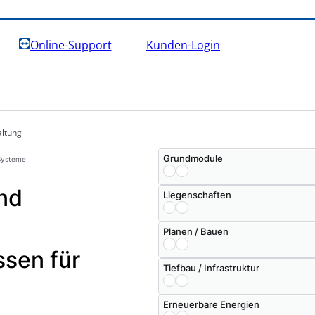
Online-Support
Kunden-Login
ltung
Grundmodule
.Systeme
nd
Liegenschaften
Planen / Bauen
ssen für
Tiefbau / Infrastruktur
Erneuerbare Energien