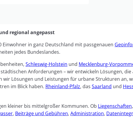
nd regional angepasst
0 Einwohner in ganz Deutschland mit passgenauen
Geoinfo
heiten jedes Bundeslandes.
ebenheiten,
Schleswig-Holstein
und
Mecklenburg-Vorpomm
 städtischen Anforderungen – wir entwickeln Lösungen, die 
n wir Lösungen und Leistungen für urbane Strukturen an, w
tren im Blick haben.
Rheinland-Pfalz
, das
Saarland
und
Hes
ngen kleiner bis mittelgroßer Kommunen. Ob
Liegenschaften
wasser
,
Beiträge und Gebühren
,
Administration
,
Dateninteg